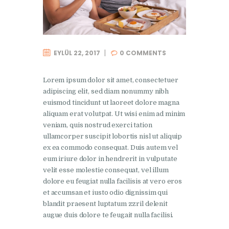
EYLÜL 22, 2017
0
COMMENTS
Lorem ipsum dolor sit amet, consectetuer
adipiscing elit, sed diam nonummy nibh
euismod tincidunt ut laoreet dolore magna
aliquam erat volutpat. Ut wisi enim ad minim
veniam, quis nostrud exerci tation
ullamcorper suscipit lobortis nisl ut aliquip
ex ea commodo consequat. Duis autem vel
eum iriure dolor in hendrerit in vulputate
velit esse molestie consequat, vel illum
dolore eu feugiat nulla facilisis at vero eros
et accumsan et iusto odio dignissim qui
blandit praesent luptatum zzril delenit
augue duis dolore te feugait nulla facilisi.