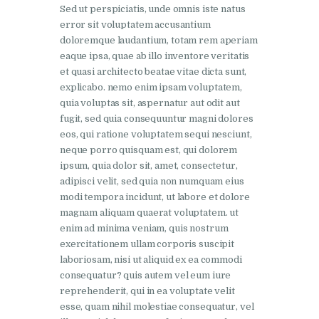
Sed ut perspiciatis, unde omnis iste natus
error sit voluptatem accusantium
doloremque laudantium, totam rem aperiam
eaque ipsa, quae ab illo inventore veritatis
et quasi architecto beatae vitae dicta sunt,
explicabo. nemo enim ipsam voluptatem,
quia voluptas sit, aspernatur aut odit aut
fugit, sed quia consequuntur magni dolores
eos, qui ratione voluptatem sequi nesciunt,
neque porro quisquam est, qui dolorem
ipsum, quia dolor sit, amet, consectetur,
adipisci velit, sed quia non numquam eius
modi tempora incidunt, ut labore et dolore
magnam aliquam quaerat voluptatem. ut
enim ad minima veniam, quis nostrum
exercitationem ullam corporis suscipit
laboriosam, nisi ut aliquid ex ea commodi
consequatur? quis autem vel eum iure
reprehenderit, qui in ea voluptate velit
esse, quam nihil molestiae consequatur, vel