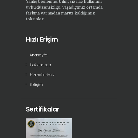
Yanlış beslenme, bilinçsiz ilaç kullanımı,
uyku düzensizliği, yaşadığımız ortamda
farkına varmadan maruz kaldığımız
toksinler...
Hızlı Erişim
Anasayfa
Hakkımızda
Hizmetlerimiz
İletişim
Sertifikalar