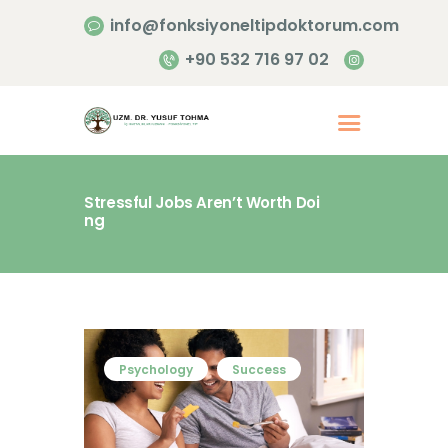
info@fonksiyoneltipdoktorum.com
+90 532 716 97 02
Stressful Jobs Aren’t Worth Doi
ng
Anasayfa
Hakkımızda
Hizmetlerimiz
İletişim
Psychology
Success