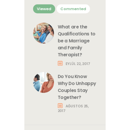
Viewed
Commented
What are the
Qualifications to
be a Marriage
and Family
Therapist?
EYLÜL 22, 2017
Do You Know
Why Do Unhappy
Couples Stay
Together?
AĞUSTOS 25,
2017