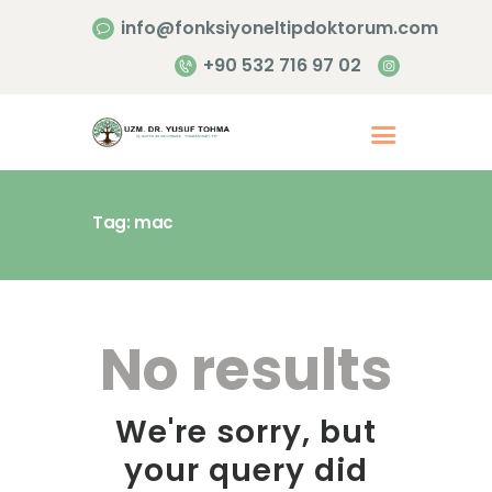
info@fonksiyoneltipdoktorum.com
+90 532 716 97 02
Tag: mac
Anasayfa
Hakkımızda
Hizmetlerimiz
No results
İletişim
We're sorry, but
your query did