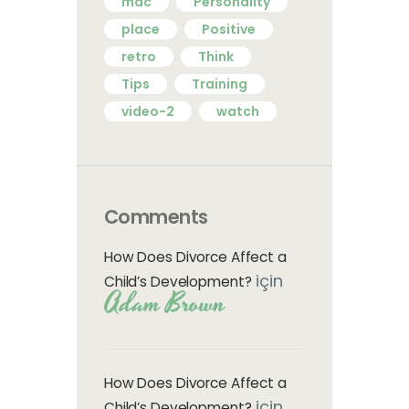
mac
Personality
place
Positive
retro
Think
Tips
Training
video-2
watch
Comments
How Does Divorce Affect a
için
Child’s Development?
Adam Brown
How Does Divorce Affect a
için
Child’s Development?