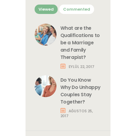
Viewed
Commented
What are the
Qualifications to
be a Marriage
and Family
Therapist?
EYLÜL 22, 2017
Do You Know
Why Do Unhappy
Couples Stay
Together?
AĞUSTOS 25,
2017