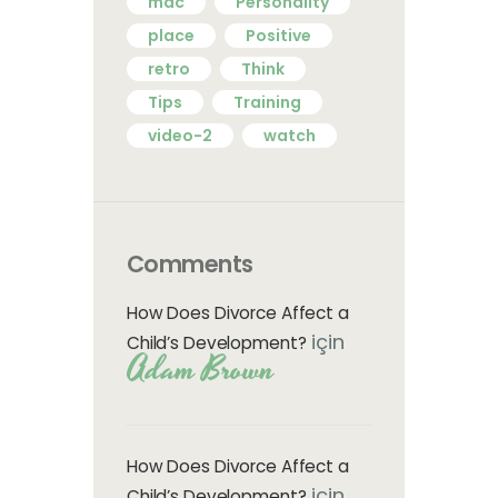
mac
Personality
place
Positive
retro
Think
Tips
Training
video-2
watch
Comments
How Does Divorce Affect a
için
Child’s Development?
Adam Brown
How Does Divorce Affect a
için
Child’s Development?