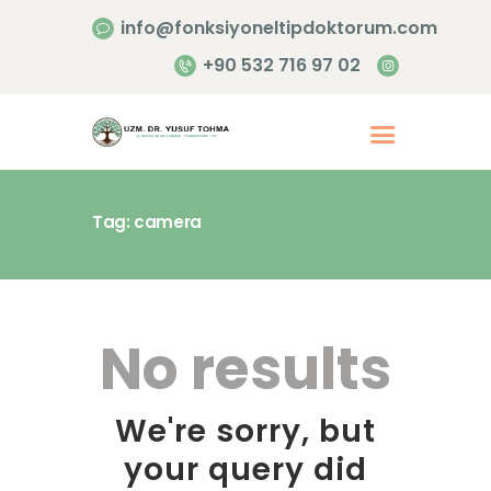
info@fonksiyoneltipdoktorum.com
+90 532 716 97 02
Tag: camera
Anasayfa
Hakkımızda
Hizmetlerimiz
No results
İletişim
We're sorry, but
your query did