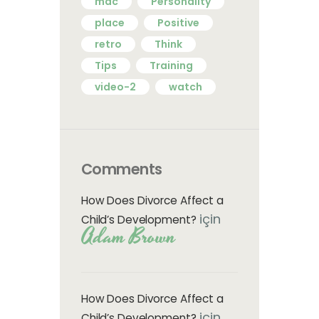
mac
Personality
place
Positive
retro
Think
Tips
Training
video-2
watch
Comments
How Does Divorce Affect a
için
Child’s Development?
Adam Brown
How Does Divorce Affect a
için
Child’s Development?