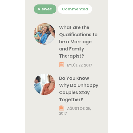
Viewed
Commented
What are the
Qualifications to
be a Marriage
and Family
Therapist?
EYLÜL 22, 2017
Do You Know
Why Do Unhappy
Couples Stay
Together?
AĞUSTOS 25,
2017