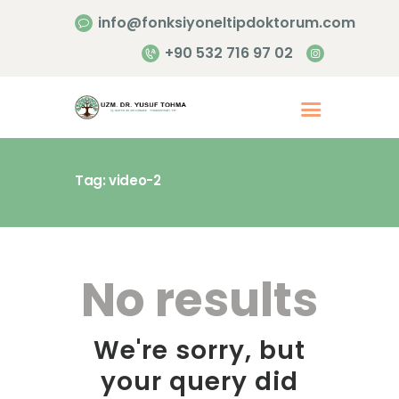
info@fonksiyoneltipdoktorum.com
+90 532 716 97 02
Tag: video-2
Anasayfa
Hakkımızda
Hizmetlerimiz
No results
İletişim
We're sorry, but
your query did