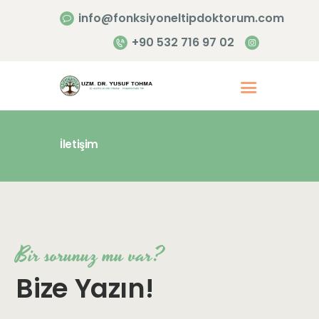
info@fonksiyoneltipdoktorum.com
+90 532 716 97 02
İletişim
Anasayfa
Hakkımızda
Hizmetlerimiz
İletişim
Bir sorunuz mu var?
Bize Yazın!