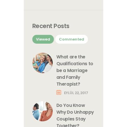
Recent Posts
Viewed
Commented
What are the
Qualifications to
be a Marriage
and Family
Therapist?
EYLÜL 22, 2017
Do You Know
Why Do Unhappy
Couples Stay
Together?