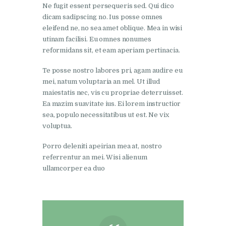
Ne fugit essent persequeris sed. Qui dico
dicam sadipscing no. Ius posse omnes
eleifend ne, no sea amet oblique. Mea in wisi
utinam facilisi. Eu omnes nonumes
reformidans sit, et eam aperiam pertinacia.
Te posse nostro labores pri, agam audire eu
mei, natum voluptaria an mel. Ut illud
maiestatis nec, vis cu propriae deterruisset.
Ea mazim suavitate ius. Ei lorem instructior
sea, populo necessitatibus ut est. Ne vix
voluptua.
Porro deleniti apeirian mea at, nostro
referrentur an mei. Wisi alienum
ullamcorper ea duo