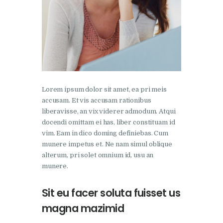
Lorem ipsum dolor sit amet, ea pri meis
accusam. Et vis accusam rationibus
liberavisse, an vix viderer admodum. Atqui
docendi omittam ei has, liber constituam id
vim. Eam in dico doming definiebas. Cum
munere impetus et. Ne nam simul oblique
alterum, pri solet omnium id, usu an
munere.
Sit eu facer soluta fuisset us
magna mazimid