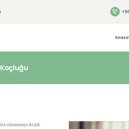
Anasayfa
m
+9
Hakkımızda
Hizmetlerimiz
Anasa
İletişim
s Koçluğu
sta olmamayı değil;