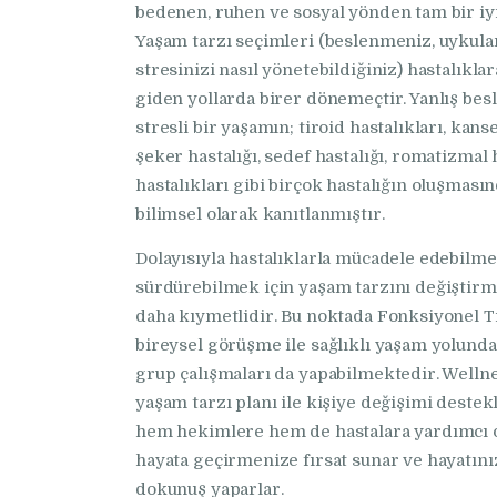
bedenen, ruhen ve sosyal yönden tam bir iyi
Yaşam tarzı seçimleri (beslenmeniz, uykuları
stresinizi nasıl yönetebildiğiniz) hastalıkla
giden yollarda birer dönemeçtir. Yanlış bes
stresli bir yaşamın; tiroid hastalıkları, kan
şeker hastalığı, sedef hastalığı, romatizmal 
hastalıkları gibi birçok hastalığın oluşması
bilimsel olarak kanıtlanmıştır.
Dolayısıyla hastalıklarla mücadele edebilme
sürdürebilmek için yaşam tarzını değiştirme
daha kıymetlidir. Bu noktada Fonksiyonel T
bireysel görüşme ile sağlıklı yaşam yolunda
grup çalışmaları da yapabilmektedir. Wellnes
yaşam tarzı planı ile kişiye değişimi deste
hem hekimlere hem de hastalara yardımcı o
hayata geçirmenize fırsat sunar ve hayatınız
dokunuş yaparlar.